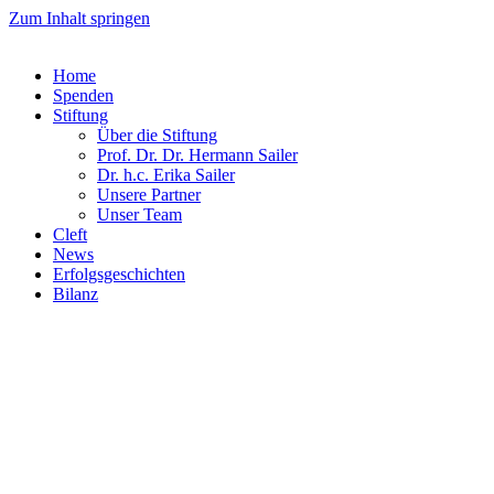
Zum Inhalt springen
Home
Spenden
Stiftung
Über die Stiftung
Prof. Dr. Dr. Hermann Sailer​
Dr. h.c. Erika Sailer
Unsere Partner
Unser Team
Cleft
News
Erfolgsgeschichten
Bilanz